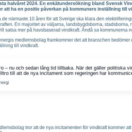
rsta halvåret 2024. En enkätundersökning bland Svensk Vin
tt ha en positiv påverkan på kommuners inställning till vi
 de närmaste 10 åren för att Sverige ska klara den elektrifierin
kraften. En majoritet av väljarna, landsbygdsborna, stadsborna,
r vill satsa mer på havsbaserad vindkraft. Ändå sa kommunerna ne
Vindenergis medlemsbolag framkommer det att branschen bedömer
ning till vindkraft.
– nu och sedan lång tid tillbaka. När det gäller politiska vi
ltro till att de nya incitament som regeringen har kommunicer
nergi
msbolag tror att de nya incitamenten för vindkraft kommer att h