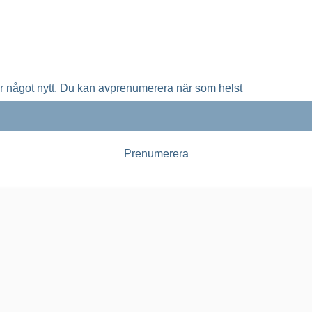
ta solparker, vindkraftsparker och batteriparker
ar något nytt. Du kan avprenumerera när som helst