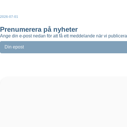
Ny broschyr: Så skapar vindkraften mer lokal nytta
2026-07-01
Green Power Sweden uppdaterar topplistorna över Sveriges störs
Prenumerera på nyheter
Ange din e-post nedan för att få ett meddelande när vi publicer