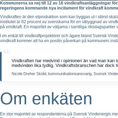
Kommunerna sa nej till 12 av 16 vindkraftsanläggningar fö
regeringens kommande nya incitament för vindkraft kommer a
Vindkraften är den elproduktion som kan byggas ut i störst skala
institutet är 82 procent av svenskarna för en utbyggnad av vind
på vindkraft. En majoritet av väljarna i samtliga riksdagspartie
I en enkät till vindkraftprojektörer och ägare bland Svensk 
vindkraft kommer att ha en positiv påverkan på kommuners inställ
Vindkraften har medvind i opinionen än vad man kan tro 
medvinden lika tydlig. Vindkraftsbranschen har dock til
Nicole Dreher Sköld, kommunikationsansvarig, Svensk Vinde
Om enkäten
En stor majoritet av respondenterna på Svensk Vindenergis medle