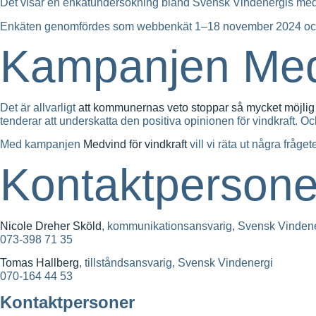
Det visar en enkätundersökning bland Svensk Vindenergis me
Enkäten genomfördes som webbenkät 1–18 november 2024 och sk
Kampanjen Medv
Det är allvarligt
att kommunernas veto stoppar så mycket möjlig
tenderar att underskatta den positiva opinionen för vindkraft. Och
Med kampanjen
Medvind för vindkraft
vill vi räta ut några fråg
Kontaktpersone
Nicole Dreher Sköld
, kommunikationsansvarig, Svensk Vinden
073-398 71 35
Tomas Hallberg
, tillståndsansvarig, Svensk Vindenergi
070-164 44 53
Kontaktpersoner