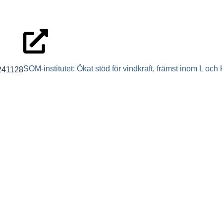
SOM-institutet: Ökat stöd för vindkraft, främst inom L och
241128
aserad vindkraft
ng
 varnar för konsekvenserna av de många avslagen