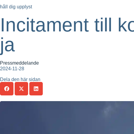
håll dig upplyst
Incitament till 
ja
Pressmeddelande
2024-11-28
Dela den här sidan