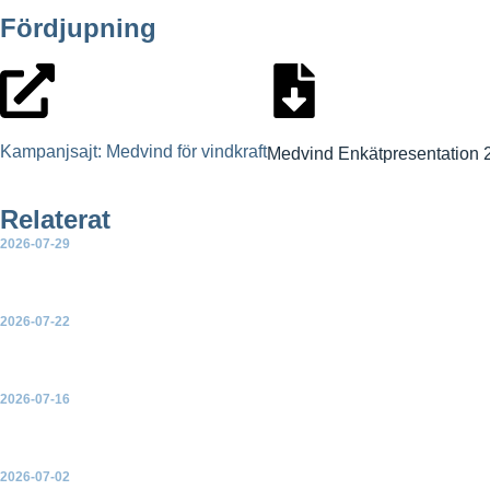
Fördjupning
Kampanjsajt: Medvind för vindkraft
Medvind Enkätpresentation 
Relaterat
2026-07-29
Ny rapport: Sammanställning av partiernas vetobeslut för landb
2026-07-22
EU-kommissionen presenterar en handlingsplan för elektrifieri
2026-07-16
Green Power Sweden välkomnar ja till ny havsvindkraft – men
2026-07-02