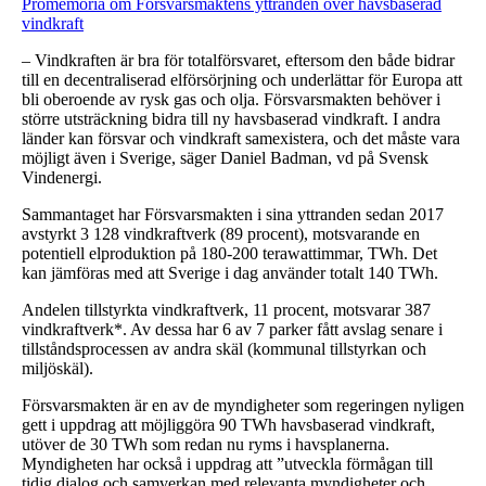
Promemoria om Försvarsmaktens yttranden över havsbaserad
vindkraft
– Vindkraften är bra för totalförsvaret, eftersom den både bidrar
till en decentraliserad elförsörjning och underlättar för Europa att
bli oberoende av rysk gas och olja. Försvarsmakten behöver i
större utsträckning bidra till ny havsbaserad vindkraft. I andra
länder kan försvar och vindkraft samexistera, och det måste vara
möjligt även i Sverige, säger Daniel Badman, vd på Svensk
Vindenergi.
Sammantaget har Försvarsmakten i sina yttranden sedan 2017
avstyrkt 3 128 vindkraftverk (89 procent), motsvarande en
potentiell elproduktion på 180-200 terawattimmar, TWh. Det
kan jämföras med att Sverige i dag använder totalt 140 TWh.
Andelen tillstyrkta vindkraftverk, 11 procent, motsvarar 387
vindkraftverk*. Av dessa har 6 av 7 parker fått avslag senare i
tillståndsprocessen av andra skäl (kommunal tillstyrkan och
miljöskäl).
Försvarsmakten är en av de myndigheter som regeringen nyligen
gett i uppdrag att möjliggöra 90 TWh havsbaserad vindkraft,
utöver de 30 TWh som redan nu ryms i havsplanerna.
Myndigheten har också i uppdrag att ”utveckla förmågan till
tidig dialog och samverkan med relevanta myndigheter och