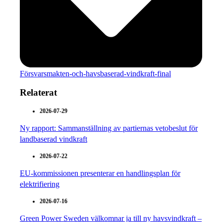
Försvarsmakten-och-havsbaserad-vindkraft-final
Relaterat
2026-07-29
Ny rapport: Sammanställning av partiernas vetobeslut för
landbaserad vindkraft
2026-07-22
EU-kommissionen presenterar en handlingsplan för
elektrifiering
2026-07-16
Green Power Sweden välkomnar ja till ny havsvindkraft –