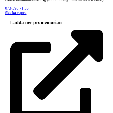
073-398 71 35
Skicka e-post
Ladda ner promemorian