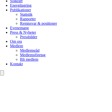
Solkraft
Energilagring
Publikationer
Statistik
Rapporter
Remissvar & positioner
Evenemang
Press & Nyheter
Pressbilder
Om oss
Medlem
Medlemsråd
Medlemsföretag
Bli medlem
Kontakt