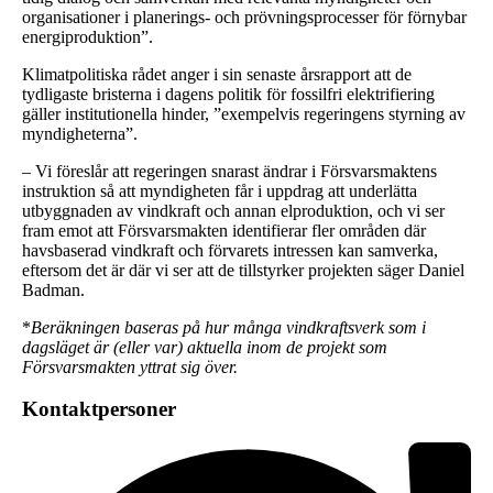
organisationer i planerings- och prövningsprocesser för förnybar
energiproduktion”.
Klimatpolitiska rådet anger i sin senaste årsrapport att de
tydligaste bristerna i dagens politik för fossilfri elektrifiering
gäller institutionella hinder, ”exempelvis regeringens styrning av
myndigheterna”.
– Vi föreslår att regeringen snarast ändrar i Försvarsmaktens
instruktion så att myndigheten får i uppdrag att underlätta
utbyggnaden av vindkraft och annan elproduktion, och vi ser
fram emot att Försvarsmakten identifierar fler områden där
havsbaserad vindkraft och förvarets intressen kan samverka,
eftersom det är där vi ser att de tillstyrker projekten säger Daniel
Badman.
*
Beräkningen baseras på hur många vindkraftsverk som i
dagsläget är (eller var) aktuella inom de projekt som
Försvarsmakten yttrat sig över.
Kontaktpersoner