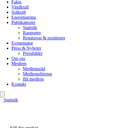
Fakta
Vindkraft
Solkraft
Energilagring
Publikationer
Statistik
Rapporter
Remissvar & positioner
Evenemang
Press & Nyheter
Pressbilder
Om oss
Medlem
Medlemsråd
Medlemsföretag
Bli medlem
Kontakt
Statistik
håll dig upplyst