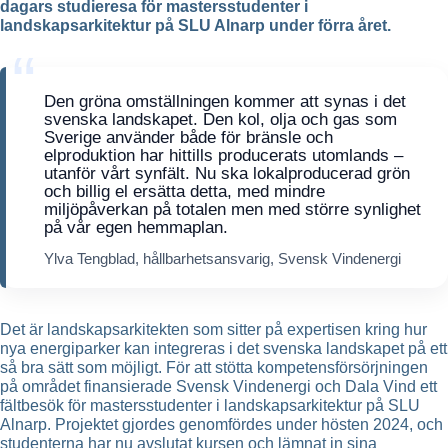
dagars studieresa för mastersstudenter i
landskapsarkitektur på SLU Alnarp under förra året.
Den gröna omställningen kommer att synas i det
svenska landskapet. Den kol, olja och gas som
Sverige använder både för bränsle och
elproduktion har hittills producerats utomlands –
utanför vårt synfält. Nu ska lokalproducerad grön
och billig el ersätta detta, med mindre
miljöpåverkan på totalen men med större synlighet
på vår egen hemmaplan.
Ylva Tengblad, hållbarhetsansvarig, Svensk Vindenergi
Det är landskapsarkitekten som sitter på expertisen kring hur
nya energiparker kan integreras i det svenska landskapet på ett
så bra sätt som möjligt. För att stötta kompetensförsörjningen
på området finansierade Svensk Vindenergi och Dala Vind ett
fältbesök för mastersstudenter i landskapsarkitektur på SLU
Alnarp. Projektet gjordes genomfördes under hösten 2024, och
studenterna har nu avslutat kursen och lämnat in sina