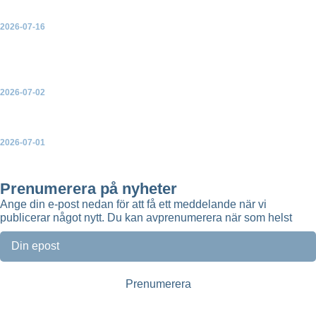
2026-07-16
Green Power Sweden välkomnar ja till ny havsvindkraft – men
varnar för konsekvenserna av de många avslagen
2026-07-02
Ny broschyr: Så skapar vindkraften mer lokal nytta
2026-07-01
Green Power Sweden uppdaterar topplistorna över Sveriges
största solparker, vindkraftsparker och batteriparker
Prenumerera på nyheter
Ange din e-post nedan för att få ett meddelande när vi
publicerar något nytt. Du kan avprenumerera när som helst