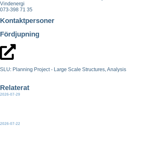
Vindenergi
073-398 71 35
Kontaktpersoner
Fördjupning
SLU: Planning Project - Large Scale Structures, Analysis
Relaterat
2026-07-29
Ny rapport: Sammanställning av partiernas vetobeslut för
landbaserad vindkraft
2026-07-22
EU-kommissionen presenterar en handlingsplan för
elektrifiering