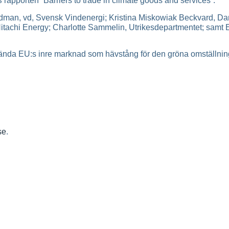
s
rapporten “Barriers to trade in climate goods and services”.
adman, vd, Svensk Vindenergi; Kristina Miskowiak Beckvard, D
Hitachi Energy; Charlotte Sammelin, Utrikesdepartmentet; samt
nvända EU:s inre marknad som hävstång för den gröna omställni
se
.
aserad vindkraft
ng