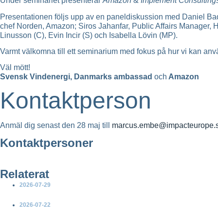
Under seminariet presenterar
Amazon
&
Implement Consulting
Presentationen följs upp av en paneldiskussion med Daniel B
chef Norden, Amazon; Siros Jahanfar, Public Affairs Manager, 
Linusson (C), Evin Incir (S) och Isabella Lövin (MP).
Varmt välkomna till ett seminarium med fokus på hur vi kan a
Väl mött!
Svensk Vindenergi, Danmarks ambassad
och
Amazon
Kontaktperson
Anmäl dig senast den 28 maj till
marcus.embe@impacteurope.
Kontaktpersoner
Relaterat
2026-07-29
Ny rapport: Sammanställning av partiernas vetobeslut för landb
2026-07-22
EU-kommissionen presenterar en handlingsplan för elektrifieri