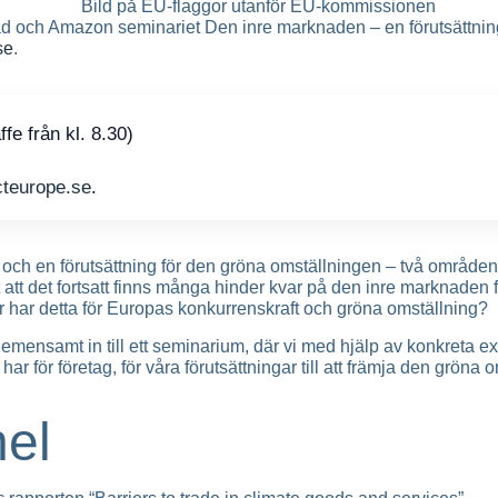
ch Amazon seminariet Den inre marknaden – en förutsättning f
se
.
fe från kl. 8.30)
teurope.se
.
t och en förutsättning för den gröna omställningen – två områd
att det fortsatt finns många hinder kvar på den inre marknaden 
r har detta för Europas konkurrenskraft och gröna omställning?
samt in till ett seminarium, där vi med hjälp av konkreta exe
 för företag, för våra förutsättningar till att främja den gröna o
nel