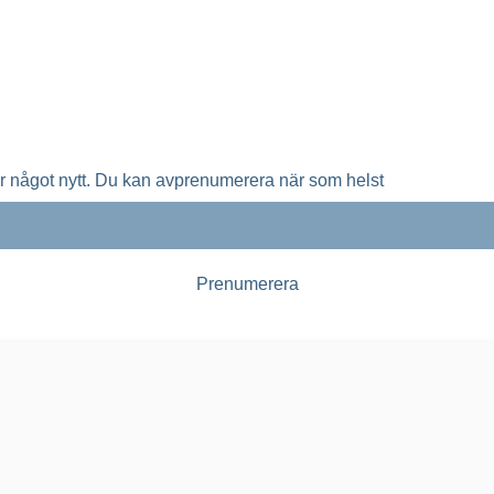
 varnar för konsekvenserna av de många avslagen
ta solparker, vindkraftsparker och batteriparker
ar något nytt. Du kan avprenumerera när som helst