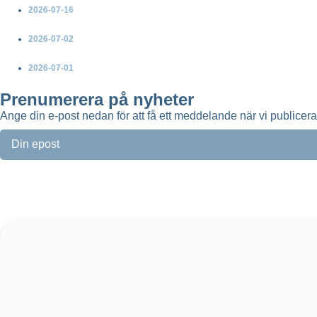
2026-07-16
Green Power Sweden välkomnar ja till ny havsvindkraft – men
2026-07-02
Ny broschyr: Så skapar vindkraften mer lokal nytta
2026-07-01
Green Power Sweden uppdaterar topplistorna över Sveriges störs
Prenumerera på nyheter
Ange din e-post nedan för att få ett meddelande när vi publicer