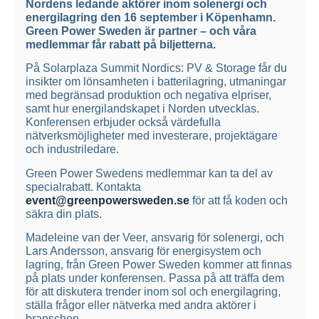
Nordens ledande aktörer inom solenergi och
energilagring den 16 september i Köpenhamn.
Green Power Sweden är partner – och våra
medlemmar får rabatt på biljetterna.
På Solarplaza Summit Nordics: PV & Storage får du
insikter om lönsamheten i batterilagring, utmaningar
med begränsad produktion och negativa elpriser,
samt hur energilandskapet i Norden utvecklas.
Konferensen erbjuder också värdefulla
nätverksmöjligheter med investerare, projektägare
och industriledare.
Green Power Swedens medlemmar kan ta del av
specialrabatt. Kontakta
event@greenpowersweden.se
för att få koden och
säkra din plats.
Madeleine van der Veer, ansvarig för solenergi, och
Lars Andersson, ansvarig för energisystem och
lagring, från Green Power Sweden kommer att finnas
på plats under konferensen. Passa på att träffa dem
för att diskutera trender inom sol och energilagring,
ställa frågor eller nätverka med andra aktörer i
branschen.