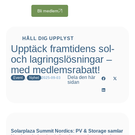
Bli medlem
HÅLL DIG UPPLYST
Upptäck framtidens sol-
och lagringslösningar –
med medlemsrabatt!
Dela den här
Event
,
Nyhet
2025-09-03
sidan
Solarplaza Summit Nordics: PV & Storage samlar