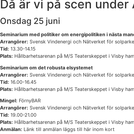
Då är vi på scen unde
Onsdag 25 juni
Seminarium med politiker om energipolitiken i nästa man
Arrangörer:
Svensk Vindenergi och Nätverket för solparke
Tid:
13.30-14.15
Plats:
Hållbarhetsarenan på M/S Teaterskeppet i Visby ha
Seminarium om det robusta elsystemet
Arrangörer:
Svensk Vindenergi och Nätverket för solparke
Tid:
16.00-16.45
Plats:
Hållbarhetsarenan på M/S Teaterskeppet i Visby ha
Mingel:
FörnyBAR
Arrangörer:
Svensk Vindenergi och Nätverket för solparke
Tid:
19.00-21.00
Plats:
Hållbarhetsarenan på M/S Teaterskeppet i Visby ha
Anmälan:
Länk till anmälan läggs till här inom kort