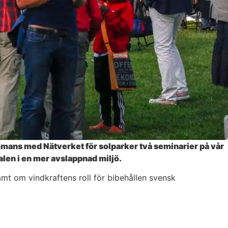
mmans med Nätverket för solparker två seminarier på vår
talen i en mer avslappnad miljö.
amt om vindkraftens roll för bibehållen svensk