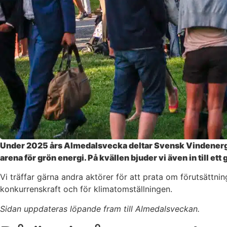
Under 2025 års Almedalsvecka deltar Svensk Vindenergi 
arena för grön energi. På kvällen bjuder vi även in till e
Vi träffar gärna andra aktörer för att prata om förutsättni
konkurrenskraft och för klimatomställningen.
Sidan uppdateras löpande fram till Almedalsveckan.