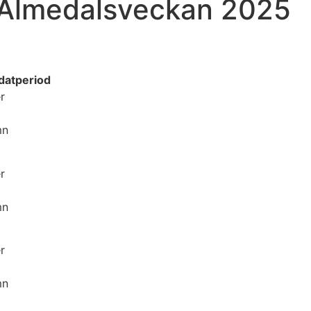
r Almedalsveckan 2025
datperiod
r
mn
r
mn
r
mn