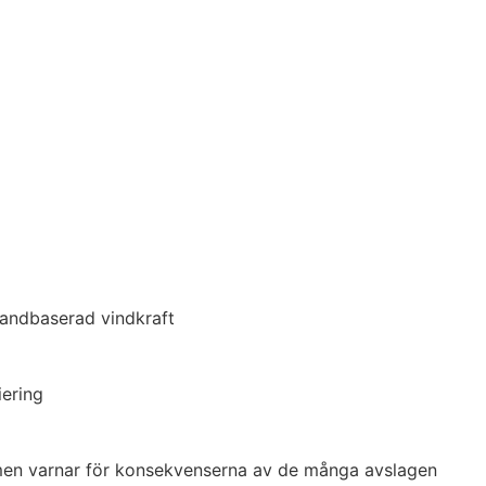
landbaserad vindkraft
iering
 men varnar för konsekvenserna av de många avslagen