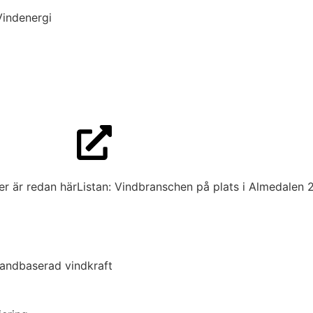
Vindenergi
er är redan här
Listan: Vindbranschen på plats i Almedalen
landbaserad vindkraft