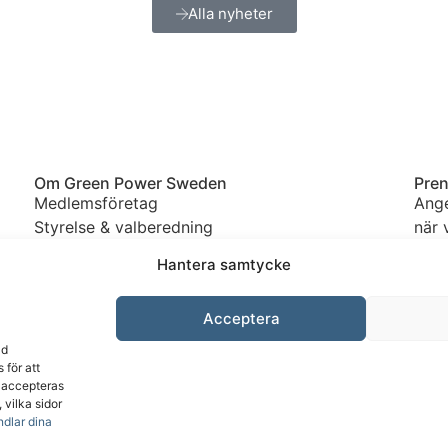
Alla nyheter
nd,
Om Green Power Sweden
Pren
Medlemsföretag
Ange
Styrelse & valberedning
när 
Stadgar
avpr
Hantera samtycke
Integritetspolicy
Medlemsråd
Acceptera
Lediga tjänster
Bli medlem i Green Power Sweden
ad
 för att
r accepteras
 vilka sidor
ndlar dina