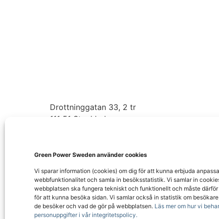
Vi är branschorganisationen för storskalig vi
sol och lagring i Sverige.
Drottninggatan 33, 2 tr
111 51 Stockholm
info@greenpowersweden.se
Green Power Sweden använder cookies
Vi sparar information (cookies) om dig för att kunna erbjuda anpass
webbfunktionalitet och samla in besöks­statistik. Vi samlar in cookies
webbplatsen ska fungera tekniskt och funktionellt och måste därfö
för att kunna besöka sidan. Vi samlar också in statistik om besökare,
de besöker och vad de gör på webbplatsen.
Läs mer om hur vi beha
personuppgifter i vår integritetspolicy.