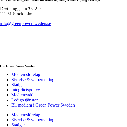
Vi är branschorganisationen för storskalig vind, sol och lagring i Sverige.
Drottninggatan 33, 2 tr
111 51 Stockholm
info@greenpowersweden.se
Om Green Power Sweden
Medlemsföretag
Styrelse & valberedning
Stadgar
Integritetspolicy
Medlemsråd
Lediga tjänster
Bli medlem i Green Power Sweden
Medlemsföretag
Styrelse & valberedning
Stadgar