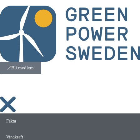
Bli medlem
Fakta
Vindkraft