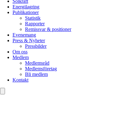
Solkraft
Energilagring
Publikationer
Statistik
Rapporter
Remissvar & positioner
Evenemang
Press & Nyheter
Pressbilder
Om oss
Medlem
Medlemsråd
Medlemsföretag
Bli medlem
Kontakt