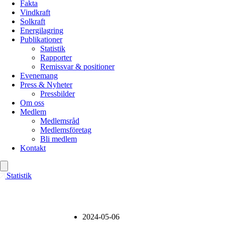
Fakta
Vindkraft
Solkraft
Energilagring
Publikationer
Statistik
Rapporter
Remissvar & positioner
Evenemang
Press & Nyheter
Pressbilder
Om oss
Medlem
Medlemsråd
Medlemsföretag
Bli medlem
Kontakt
Statistik
2024-05-06