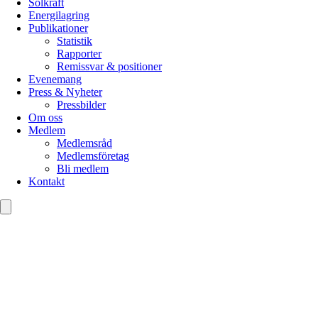
Solkraft
Energilagring
Publikationer
Statistik
Rapporter
Remissvar & positioner
Evenemang
Press & Nyheter
Pressbilder
Om oss
Medlem
Medlemsråd
Medlemsföretag
Bli medlem
Kontakt