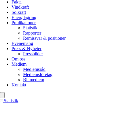
Fakta
Vindkraft
Solkraft
Energilagring
Publikationer
Statistik
Rapporter
Remissvar & positioner
Evenemang
Press & Nyheter
Pressbilder
Om oss
Medlem
Medlemsråd
Medlemsföretag
Bli medlem
Kontakt
Statistik