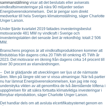
sammanställning
visar att det beslutats eller aviserats
vindkraftsinvesteringar på nära 90 miljarder sedan
Energiöverenskommelsen. Det är pengar som direkt
medverkar till hela Sveriges klimatomställning, säger Charlotte
Unger Larson.
Under fjärde kvartalet 2019 fattades investeringsbeslut
motsvarande 481 MW ny vindkraft i Sverige och
investeringstakten det senaste året är rekordhög: totalt 2 506
MW.
Branschens prognos är att vindkraftsproduktionen kommer att
fördubblas från dagens cirka 20 TWh till omkring 45 TWh år
2023. Det motsvarar en ökning från dagens cirka 14 procent till
över 30 procent av elanvändningen.
– Det är glädjande att utvecklingen ser ljus ut de närmaste
åren. Men på längre sikt ser vi vissa utmaningar. När två partier
nu har lämnat Energiöverenskommelsen, kan jag inte nog
understryka vikten av att genomföra de två återstående löftena i
uppgörelsen för att säkra fortsatta klimatviktiga investeringar i
förnybar elproduktion, säger Charlotte Unger Larson.
Det handlar dels om att avsluta elcertifikatsystemet genom en