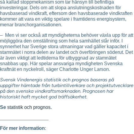
så kallad stoppmekanism som tar hänsyn till befintliga
investeringar. Dels om att slopa anslutningskostnaden för
havsbaserad vindkraft, eftersom den havsbaserade vindkraften
kommer att vara en viktig spelare i framtidens energisystem,
menar branchorganisationen.
– Men vi ser också att myndigheterna behöver växla upp för att
möjliggöra den omställning som hela samhället står inför. I
synnerhet har Sverige stora utmaningar vad gäller kapacitet i
stamnätet i norra delen av landet och överföringen söderut. Det
är även viktigt att ledtiderna för utbyggnad av stamnätet
snabbas upp. Här spelar ansvariga myndigheten Svenska
kraftnät en nyckelroll, säger Charlotte Unger Larson.
Svensk Vindenergis statistik och prognos baseras på
uppgifter hämtade från turbintillverkare och projektutvecklare
på den svenska vindkraftsmarknaden. Prognosen har
historiskt haft mycket god träffsäkerhet.
Se
statistik och prognos
.
__________________
För mer information
: