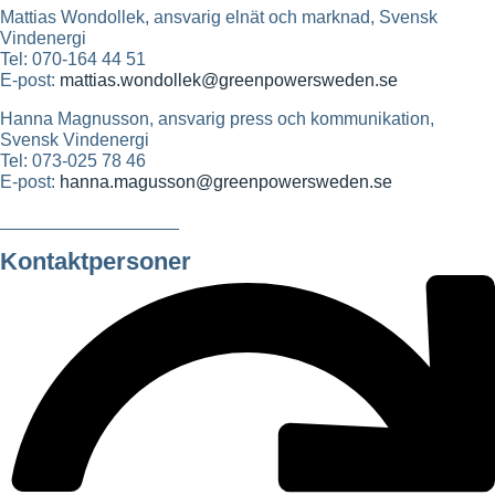
Mattias Wondollek, ansvarig elnät och marknad, Svensk
Vindenergi
Tel: 070-164 44 51
E-post:
mattias.wondollek@greenpowersweden.se
Hanna Magnusson, ansvarig press och kommunikation,
Svensk Vindenergi
Tel: 073-025 78 46
E-post:
hanna.magusson@greenpowersweden.se
__________________
Kontaktpersoner