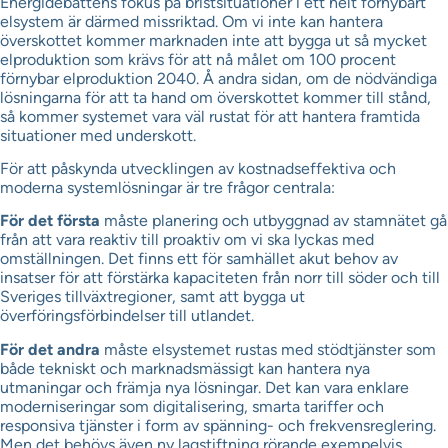
Energidebattens fokus på bristsituationer i ett helt förnybart
elsystem är därmed missriktad. Om vi inte kan hantera
överskottet kommer marknaden inte att bygga ut så mycket
elproduktion som krävs för att nå målet om 100 procent
förnybar elproduktion 2040. Å andra sidan, om de nödvändiga
lösningarna för att ta hand om överskottet kommer till stånd,
så kommer systemet vara väl rustat för att hantera framtida
situationer med underskott.
För att påskynda utvecklingen av kostnadseffektiva och
moderna systemlösningar är tre frågor centrala:
För det första
måste planering och utbyggnad av stamnätet gå
från att vara reaktiv till proaktiv om vi ska lyckas med
omställningen. Det finns ett för samhället akut behov av
insatser för att förstärka kapaciteten från norr till söder och till
Sveriges tillväxtregioner, samt att bygga ut
överföringsförbindelser till utlandet.
För det andra
måste elsystemet rustas med stödtjänster som
både tekniskt och marknadsmässigt kan hantera nya
utmaningar och främja nya lösningar. Det kan vara enklare
moderniseringar som digitalisering, smarta tariffer och
responsiva tjänster i form av spänning- och frekvensreglering.
Men det behövs även ny lagstiftning rörande exempelvis