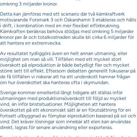
omkring 3 miljarder kronor.
Detta kan jämföras med ett scenario där två kärnkraftverk
motsvarande Forsmark 3 och Oskarshamn 3 etableras och hålls
i drift, i kombination med en mer flexibel elförbrukning.
Kärnkraften beräknas behöva stödjas med omkring 5 miljarder
kronor per år och totalkostnaden skulle bli cirka 6 miljarder för
att hantera en extremvecka.
Av resultatet tydliggörs även en helt annan utmaning, eller
möjlighet om man så vill. Tillfällen med ett mycket stort
överskott på elproduktion är både betydligt fler och mycket
större sett till effekt. Eftersom debatten generellt fokuserar på
de få tillfällen vi riskerar att ha ett underskott hamnar frågan
om hur överskottet ska hanteras ofta i skymundan.
Sverige kommer emellertid långt tidigare att ställas inför
utmaningen med produktionsöverskott till följd av mycket
vind, än inför bristsituationer. Möjligheten att hantera
överskottet på ett ekonomiskt sätt är en förutsättning för en
fortsatt utbyggnad av förnybar elproduktion baserad på sol och
vind. Det kräver lösningar som innebär att elen kan användas
direkt, lagras för senare användning eller exporteras.