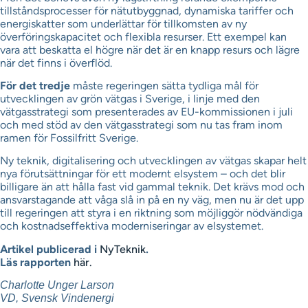
tillståndsprocesser för nätutbyggnad, dynamiska tariffer och
energiskatter som underlättar för tillkomsten av ny
överföringskapacitet och flexibla resurser. Ett exempel kan
vara att beskatta el högre när det är en knapp resurs och lägre
när det finns i överflöd.
För det tredje
måste regeringen sätta tydliga mål för
utvecklingen av grön vätgas i Sverige, i linje med den
vätgasstrategi som presenterades av EU-kommissionen i juli
och med stöd av den vätgasstrategi som nu tas fram inom
ramen för Fossilfritt Sverige.
Ny teknik, digitalisering och utvecklingen av vätgas skapar helt
nya förutsättningar för ett modernt elsystem – och det blir
billigare än att hålla fast vid gammal teknik. Det krävs mod och
ansvarstagande att våga slå in på en ny väg, men nu är det upp
till regeringen att styra i en riktning som möjliggör nödvändiga
och kostnadseffektiva moderniseringar av elsystemet.
Artikel publicerad i
NyTeknik
.
Läs rapporten
här.
Charlotte Unger Larson
VD, Svensk Vindenergi