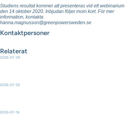
Studiens resultat kommer att presenteras vid ett webinarium
den 14 oktober 2020. Inbjudan följer inom kort. För mer
information, kontakta
hanna.magnusson@greenpowersweden.se
Kontaktpersoner
Relaterat
2026-07-29
Ny rapport: Sammanställning av partiernas vetobeslut för
landbaserad vindkraft
2026-07-22
EU-kommissionen presenterar en handlingsplan för
elektrifiering
2026-07-16
Green Power Sweden välkomnar ja till ny havsvindkraft – men
varnar för konsekvenserna av de många avslagen