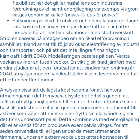
flexibilitet när det gäller hushållens och industrins
förbrukning av el, samt energilagring via exempelvis grön
vätgas genom så kallad ”
power-to-gas-to-power”.
Satsningar på ökad flexibilitet och energilagring ger lägre
totalkostnad än investeringar i kärnkraft och är bättre
lämpade för att hantera situationer med stort överskott.
Studien baseras på antaganden om en ökad elförbrukning i
samhället, bland annat till följd av ökad elektrifiering av industri
och transporter, och på att det inte längre finns någon
kärnkraft i drift 2040. Modelleringen baseras på den ”värsta”
veckan av mer än tusen veckor. En viktig skillnad jämfört med
andra studier är att den förutsätter att vindkraften omkring år
2040 utnyttjar modern vindkraftsteknik som levererar med full
effekt under fler timmar.
Analysen visar att de lägsta kostnaderna för att hantera
utmaningarna i det förnybara elsystemet erhålls genom att
fullt ut utnyttja möjligheten till en mer flexibel elförbrukning i
hushåll, industri och elbilar, genom ekonomiska incitament till
aktörer som väljer att minska eller flytta sin elanvändning när
det finns underskott på el. Detta kombineras med energilagring
där el används för att producera exempelvis vätgas, för att
sedan omvandlas till el igen under de mest utmanande
timmarna. Under en extremvecka uppskattas kostnaden till