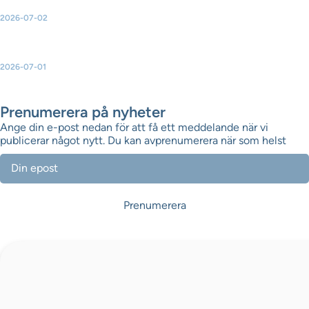
2026-07-02
Ny broschyr: Så skapar vindkraften mer lokal nytta
2026-07-01
Green Power Sweden uppdaterar topplistorna över Sveriges
största solparker, vindkraftsparker och batteriparker
Prenumerera på nyheter
Ange din e-post nedan för att få ett meddelande när vi
publicerar något nytt. Du kan avprenumerera när som helst