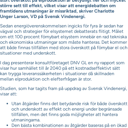
stort överskott på elproduktion är betydligt fler och mycket
större sett till effekt, vilket visar att energidebatten om
framtidens utmaningar är missriktad, skriver Charlotte
Unger Larson, VD på Svensk Vindenergi.
Sedan energiöverenskommelsen ingicks för fyra år sedan har
vägval och strategier för elsystemet debatterats flitigt. Målet
om ett 100 procent förnybart elsystem innebär en rad tekniska
och ekonomiska utmaningar som måste hanteras. Det kommer
att både finnas tillfällen med stora överskott på förnybar el och
situationer med underskott.
I dag presenterar konsultföretaget DNV GL en ny rapport som
visar hur samhället till år 2040 på ett kostnadseffektivt sätt
kan trygga leveranssäkerheten i situationer då skillnaden
mellan elproduktion och elefterfrågan är stor.
Studien, som har tagits fram på uppdrag av Svensk Vindenergi,
visar att:
Utan åtgärder finns det betydande risk för både överskott
och underskott av effekt och energi under begränsade
tillfällen, men det finns goda möjligheter att hantera
utmaningarna.
Den bästa kombinationen av åtgärder baseras på en ökad