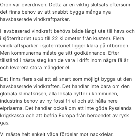
Oron var överdriven. Detta är en viktig slutsats eftersom
det finns behov av att snabbt bygga många nya
havsbaserade vindkraftparker.
Havsbaserad vindkraft behövs både långt ute till havs och
i sjöterritoriet (upp till 22 kilometer från kusten). Flera
vindkraftsparker i sjöterritoriet ligger klara på ritborden.
Men kommunerna måste ge sitt godkännande. Efter
tillstånd i nästa steg kan de vara i drift inom några få år
och leverera stora mängder el.
Det finns flera skäl att så snart som möjligt bygga ut den
havsbaserade vindkraften. Det handlar inte bara om den
globala klimatkrisen, alla lokala nyttor i kommunen,
industrins behov av ny fossilfri el och att hålla nere
elpriserna. Det handlar också om att inte göda Rysslands
krigskassa och att befria Europa från beroendet av rysk
gas.
Vi måste helt enkelt väga fördelar mot nackdelar.