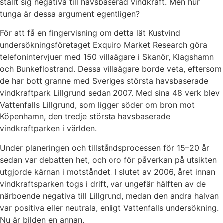
ställt sig negativa till havsbaserad vindkraft. Men hur
tunga är dessa argument egentligen?
För att få en fingervisning om detta lät Kustvind
undersökningsföretaget Exquiro Market Research göra
telefonintervjuer med 150 villaägare i Skanör, Klagshamn
och Bunkeflostrand. Dessa villaägare borde veta, eftersom
de har bott granne med Sveriges största havsbaserade
vindkraftpark Lillgrund sedan 2007. Med sina 48 verk blev
Vattenfalls Lillgrund, som ligger söder om bron mot
Köpenhamn, den tredje största havsbaserade
vindkraftparken i världen.
Under planeringen och tillståndsprocessen för 15–20 år
sedan var debatten het, och oro för påverkan på utsikten
utgjorde kärnan i motståndet. I slutet av 2006, året innan
vindkraftsparken togs i drift, var ungefär hälften av de
närboende negativa till Lillgrund, medan den andra halvan
var positiva eller neutrala, enligt Vattenfalls undersökning.
Nu är bilden en annan.