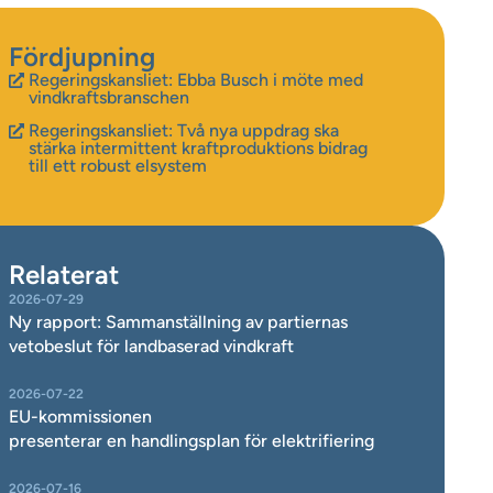
Fördjupning
Regeringskansliet: Ebba Busch i möte med
vindkraftsbranschen
Regeringskansliet: Två nya uppdrag ska
stärka intermittent kraftproduktions bidrag
till ett robust elsystem
Relaterat
2026-07-29
Ny rapport: Sammanställning av partiernas
vetobeslut för landbaserad vindkraft
2026-07-22
EU-kommissionen
presenterar en handlingsplan för elektrifiering
2026-07-16