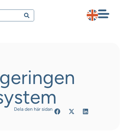
egeringen
lsystem
Dela den här sidan