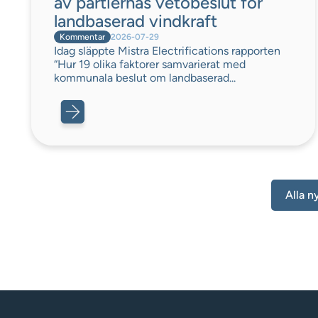
av partiernas vetobeslut för
landbaserad vindkraft
Kommentar
2026-07-29
Idag släppte Mistra Electrifications rapporten
“Hur 19 olika faktorer samvarierat med
kommunala beslut om landbaserad...
Alla n