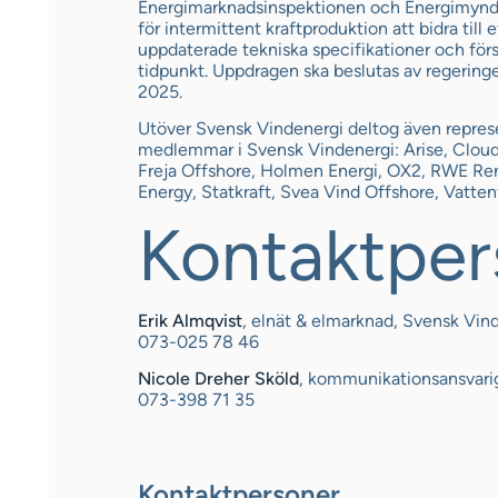
Energimarknadsinspektionen och Energimyndi
för intermittent kraftproduktion att bidra till
uppdaterade tekniska specifikationer och förs
tidpunkt. Uppdragen ska beslutas av regering
2025.
Utöver Svensk Vindenergi deltog även represen
medlemmar i Svensk Vindenergi: Arise, Cloud
Freja Offshore, Holmen Energi, OX2, RWE R
Energy, Statkraft, Svea Vind Offshore, Vatten
Kontaktper
Erik Almqvist
, elnät & elmarknad, Svensk Vin
073-025 78 46
Nicole Dreher Sköld
, kommunikationsansvari
073-398 71 35
Kontaktpersoner