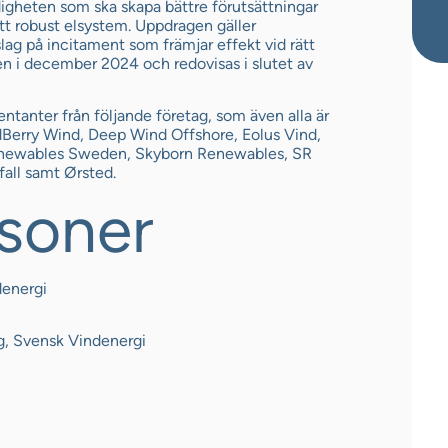
gheten som ska skapa bättre förutsättningar
 ett robust elsystem. Uppdragen gäller
lag på incitament som främjar effekt vid rätt
en i december 2024 och redovisas i slutet av
tanter från följande företag, som även alla är
Berry Wind, Deep Wind Offshore, Eolus Vind,
enewables Sweden, Skyborn Renewables, SR
fall samt Ørsted.
soner
denergi
g, Svensk Vindenergi