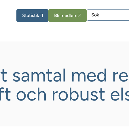
Statistik
Bli medlem
vt samtal med r
ft och robust e