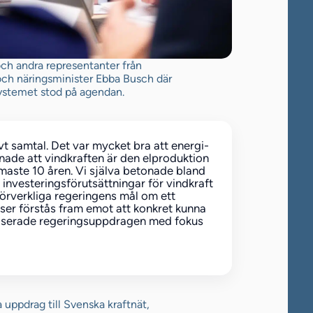
h andra representanter från
och näringsminister Ebba Busch där
tsystemet stod på agendan.
ivt samtal. Det var mycket bra att energi-
ade att vindkraften är den elproduktion
maste 10 åren. Vi själva betonade bland
investeringsförutsättningar för vindkraft
förverkliga regeringens mål om ett
 ser förstås fram emot att konkret kunna
aviserade regeringsuppdragen med fokus
uppdrag till Svenska kraftnät,