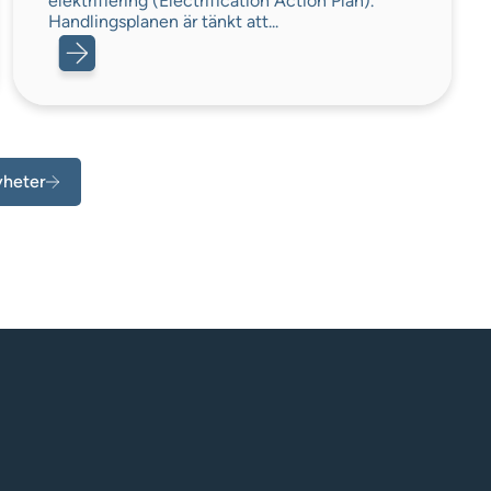
elektrifiering (Electrification Action Plan).
Handlingsplanen är tänkt att...
yheter