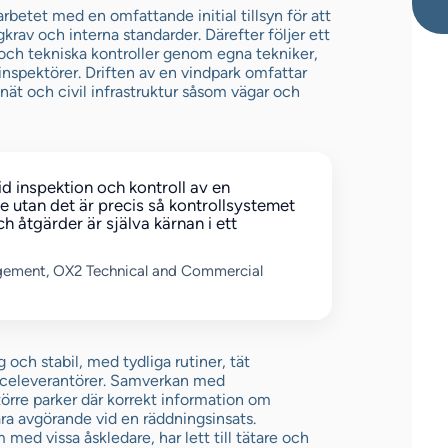
arbetet med en omfattande initial tillsyn för att
krav och interna standarder. Därefter följer ett
 och tekniska kontroller genom egna tekniker,
inspektörer. Driften av en vindpark omfattar
lnät och civil infrastruktur såsom vägar och
id inspektion och kontroll av en
de utan det är precis så kontrollsystemet
ch åtgärder är själva kärnan i ett
gement, OX2 Technical and Commercial
 och stabil, med tydliga rutiner, tät
iceleverantörer. Samverkan med
större parker där korrekt information om
vara avgörande vid en räddningsinsats.
med vissa åskledare, har lett till tätare och