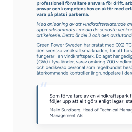
professionell förvaltare ansvara för drift, a
ansvar och kompetens hos en aktör med erfa
vara på plats i parkerna.
Med anledning av att vindkraftsrelaterade ar
uppmärksammats i media de senaste veckor
artikelserie. Detta är del 3 och den avslutande
Green Power Sweden har pratat med OX2 TCM,
den svenska vindkraftsmarknaden, för att för
fungerar i en vindkraftspark. Bolaget har ged
(GW) i fyra länder, varav omkring 700 vindkraf
och dedikerad personal som regelbundet besö
återkommande kontroller är grundpelare i dera
Som förvaltare av en vindkraftspark f
följer upp att allt görs enligt lagar, 
Malin Sundberg, Head of Technical Mana
Management AB