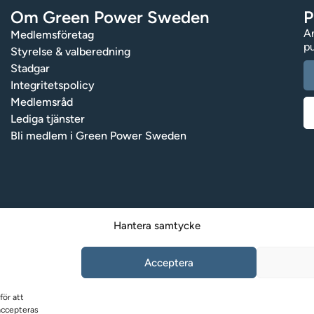
Om Green Power Sweden
P
An
Medlemsföretag
pu
Styrelse & valberedning
Stadgar
Integritetspolicy
Medlemsråd
Lediga tjänster
Bli medlem i Green Power Sweden
Hantera samtycke
Acceptera
för att
accepteras