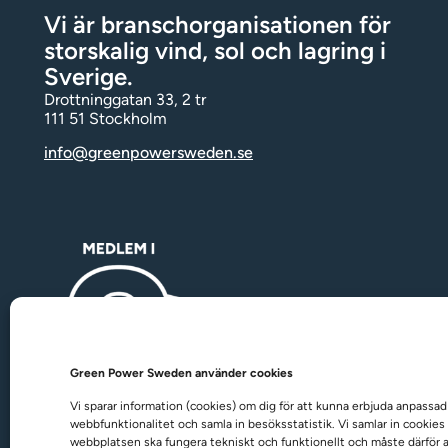
Vi är branschorganisationen för
storskalig vind, sol och lagring i
Sverige.
Drottninggatan 33, 2 tr
111 51 Stockholm
info@greenpowersweden.se
Green Power Sweden använder cookies
Vi sparar information (cookies) om dig för att kunna erbjuda anpassad
webbfunktionalitet och samla in besöks­statistik. Vi samlar in cookies 
webbplatsen ska fungera tekniskt och funktionellt och måste därför 