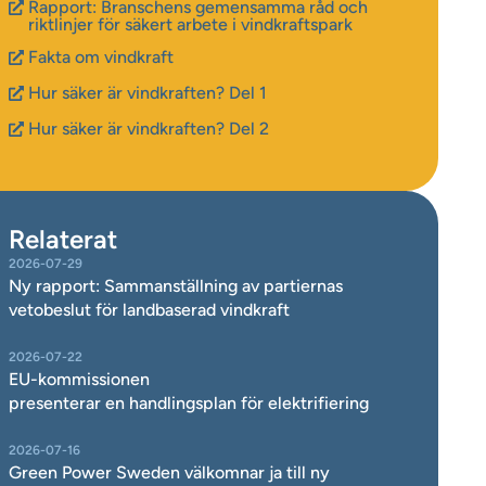
Rapport: Branschens gemensamma råd och
riktlinjer för säkert arbete i vindkraftspark
Fakta om vindkraft
Hur säker är vindkraften? Del 1
Hur säker är vindkraften? Del 2
Relaterat
2026-07-29
Ny rapport: Sammanställning av partiernas
vetobeslut för landbaserad vindkraft
2026-07-22
EU-kommissionen
presenterar en handlingsplan för elektrifiering
2026-07-16
Green Power Sweden välkomnar ja till ny