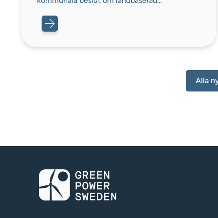
kommunala beslut om landbaserad...
Alla n