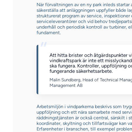
När förvaltningen av en ny park inleds startar 
säkerställa att anläggningen uppfyller både lag
strukturerat program av service, inspektioner
serviceleverantörer och vid behov tredjeparts
underhåll och periodisk kontroll av turbiner, e
fundament.
Att hitta brister och åtgärdspunkter v
vindkraftspark är inte ett misslyckan
ska fungera. Kontroller, uppföljning o
fungerande säkerhetsarbete.
Malin Sundberg, Head of Technical Mana
Management AB
Arbetsmiljön i vindparkerna beskrivs som trygg
uppföljning och ett nära samarbete med serv
räddningstjänsten är också central, särskilt i 
koordinater, skyltning och tillfartsvägar kan 
Erfarenheter i branschen, till exempel problem 