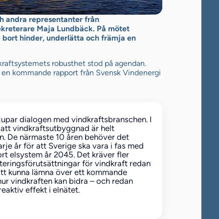
h andra representanter från
sekreterare Maja Lundbäck. På mötet
 bort hinder, underlätta och främja en
 kraftsystemets robusthet stod på agendan.
 en kommande rapport från Svensk Vindenergi
djupar dialogen med vindkraftsbranschen. I
att vindkraftsutbyggnad är helt
gen. De närmaste 10 åren behöver det
je år för att Sverige ska vara i fas med
rt elsystem år 2045. Det kräver fler
teringsförutsättningar för vindkraft redan
 att kunna lämna över ett kommande
ur vindkraften kan bidra – och redan
aktiv effekt i elnätet.