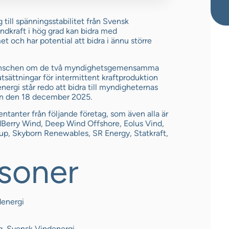
ill spänningsstabilitet från Svensk
indkraft i hög grad kan bidra med
et och har potential att bidra i ännu större
ranschen om de två myndighetsgemensamma
sättningar för intermittent kraftproduktion
energi står redo att bidra till myndigheternas
gen den 18 december 2025.
tanter från följande företag, som även alla är
Berry Wind, Deep Wind Offshore, Eolus Vind,
up, Skyborn Renewables, SR Energy, Statkraft,
soner
denergi
g, Svensk Vindenergi