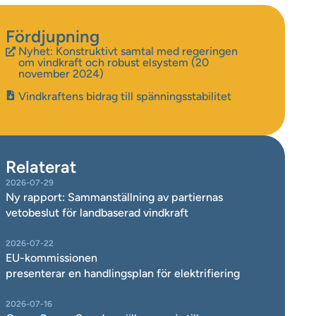
Fördjupning
Nyhet: Konstruktivt samtal med regeringen
om vindkraft och robust elsystem (20
november 2024)
Vindkraftens bidrag till spänningsstabilitet
Relaterat
2026-07-29
Ny rapport: Sammanställning av partiernas
vetobeslut för landbaserad vindkraft
2026-07-22
EU-kommissionen
presenterar en handlingsplan för elektrifiering
2026-07-16