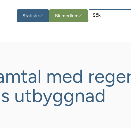
Statistik
Bli medlem
samtal med rege
ns utbyggnad