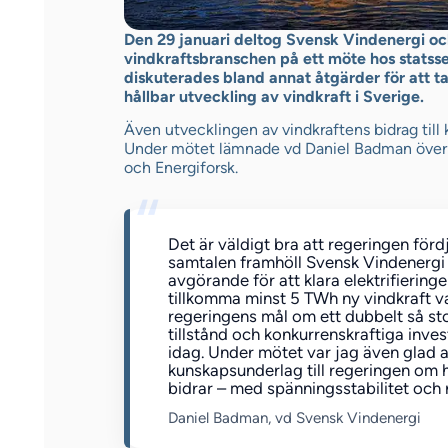
Den 29 januari deltog Svensk Vindenergi oc
vindkraftsbranschen på ett möte hos stats
diskuterades bland annat åtgärder för att ta
hållbar utveckling av vindkraft i Sverige.
Även utvecklingen av vindkraftens bidrag till
Under mötet lämnade vd Daniel Badman över
och Energiforsk.
Det är väldigt bra att regeringen för
samtalen framhöll Svensk Vindenergi 
avgörande för att klara elektrifierin
tillkomma minst 5 TWh ny vindkraft var
regeringens mål om ett dubbelt så sto
tillstånd och konkurrenskraftiga inves
idag. Under mötet var jag även glad
kunskapsunderlag till regeringen om h
bidrar – med spänningsstabilitet och re
Daniel Badman, vd Svensk Vindenergi