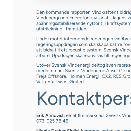
Den kommande rapporten Vindkraftens bidrag t
Vindenergi och Energiforsk visar att dagens v
spänningsstabiliserande nyttor till kraftsystem
utsträckning i framtiden.
Under mötet informerade regeringen vindb
regeringsuppdragen som ska skapa bättre förut
att bidra till ett robust elsystem. Svensk Vind
arbete. Uppdragen ska redovisas till regerin
Utöver Svensk Vindenergi deltog även represen
medlemmar i Svensk Vindenergi: Arise, Cloud
Freja Offshore, Holmen Energi, OX2, RES Gro
Vattenfall samt Ørsted.
Kontaktper
Erik Almqvist
, elnät & elmarknad, Svensk Vin
073-025 78 46
Nicole Dreher Sköld
, kommunikationsansvari