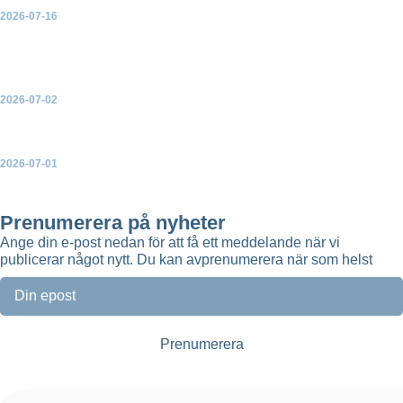
2026-07-16
Green Power Sweden välkomnar ja till ny havsvindkraft – men
varnar för konsekvenserna av de många avslagen
2026-07-02
Ny broschyr: Så skapar vindkraften mer lokal nytta
2026-07-01
Green Power Sweden uppdaterar topplistorna över Sveriges
största solparker, vindkraftsparker och batteriparker
Prenumerera på nyheter
Ange din e-post nedan för att få ett meddelande när vi
publicerar något nytt. Du kan avprenumerera när som helst