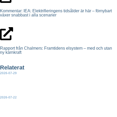
Kommentar: IEA: Elektrifieringens tidsålder är här – förnybart
växer snabbast i alla scenarier
Rapport från Chalmers: Framtidens elsystem – med och utan
ny kärnkraft
Relaterat
2026-07-29
Ny rapport: Sammanställning av partiernas vetobeslut för
landbaserad vindkraft
2026-07-22
EU-kommissionen presenterar en handlingsplan för
elektrifiering