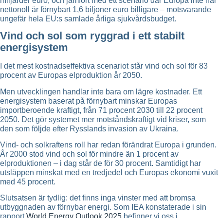
miljarder euro, och jämfört med ett scenario där Europa inte når
nettonoll är förnybart 1,6 biljoner euro billigare – motsvarande
ungefär hela EU:s samlade årliga sjukvårdsbudget.
Vind och sol som ryggrad i ett stabilt
energisystem
I det mest kostnadseffektiva scenariot står vind och sol för 83
procent av Europas elproduktion år 2050.
Men utvecklingen handlar inte bara om lägre kostnader. Ett
energisystem baserat på förnybart minskar Europas
importberoende kraftigt, från 71 procent 2030 till 22 procent
2050. Det gör systemet mer motståndskraftigt vid kriser, som
den som följde efter Rysslands invasion av Ukraina.
Vind- och solkraftens roll har redan förändrat Europa i grunden.
År 2000 stod vind och sol för mindre än 1 procent av
elproduktionen – i dag står de för 30 procent. Samtidigt har
utsläppen minskat med en tredjedel och Europas ekonomi vuxit
med 45 procent.
Slutsatsen är tydlig: det finns inga vinster med att bromsa
utbyggnaden av förnybar energi. Som IEA konstaterade i sin
rapport
World Energy Outlook 2025
befinner vi oss i