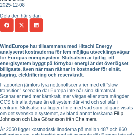
2025-12-08
Dela den här sidan
WindEurope har tillsammans med Hitachi Energy
analyserat kostnaderna för fem möjliga utvecklingsvägar
för Europas energisystem. Slutsatsen är tydlig: ett
energisystem byggt på förnybar energi är det överlägset
billigaste, även när man räknar in kostnader för elnät,
lagring, elektrifiering och reservkraft.
I rapporten jämförs fyra nettonollscenarier med ett ”slow
transition”-scenario där Europa inte når sina klimatmål.
Scenarier med mer kärnkraft, mer vätgas eller stora mängder
CCS blir alla dyrare än ett system där vind och sol står i
centrum. Slutsatserna ligger i linje med vad som tidigare visats
om det svenska elsystemet, av bland annat forskarna
Filip
Johnsson och Lisa Göransson från Chalmers
.
År 2050 ligger kostnadsskillnaderna på mellan 487 och 860