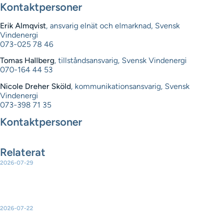
Kontaktpersoner
Erik Almqvist
, ansvarig elnät och elmarknad, Svensk
Vindenergi
073-025 78 46
Tomas Hallberg
, tillståndsansvarig, Svensk Vindenergi
070-164 44 53
Nicole Dreher Sköld
, kommunikationsansvarig, Svensk
Vindenergi
073-398 71 35
Kontaktpersoner
Relaterat
2026-07-29
Ny rapport: Sammanställning av partiernas vetobeslut för
landbaserad vindkraft
2026-07-22
EU-kommissionen presenterar en handlingsplan för