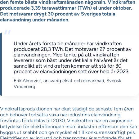
den femte bästa vindkraftsmånaden någonsin. Vindkraften
producerade 3,39 terawattimmar (TWh) el under oktober.
Det motsvarar drygt 30 procent av Sveriges totala
elanvändning under månaden.
Under årets första tio månader har vindkraften
producerat 28,3 TWh. Det motsvarar 27 procent av
elanvändningen. Med tanke på att vindkraften
levererar som bäst under det kalla halvåret är det
sannolikt att vindkraften kommer att stå för 30
procent av elanvändningen sett över hela år 2023.
Erik Almqvist, ansvarig elnät och elmarknad, Svensk
Vindenergi
Vindkraftsproduktionen har ökat stadigt de senaste fem åren
och behöver fortsätta växa när industrins elanvändning
förväntas fördubblas till 2030. Vindkraften har en avgörande
betydelse för elektrifieringen inom industrin eftersom den kan
byggas ut snabbt och ge mycket el till konkurrenskraftigt pris.
Elektrifiering av industri och transporter är avgörande för att