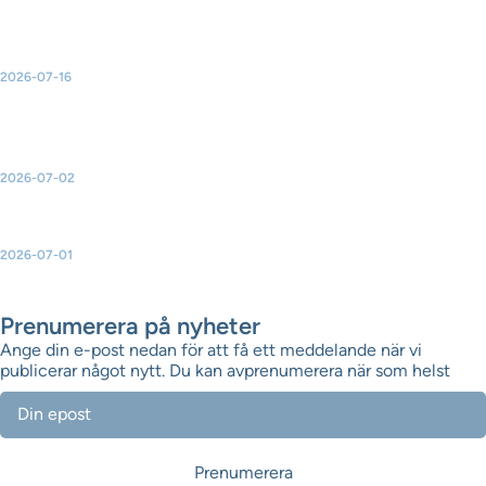
elektrifiering
2026-07-16
Green Power Sweden välkomnar ja till ny havsvindkraft – men
varnar för konsekvenserna av de många avslagen
2026-07-02
Ny broschyr: Så skapar vindkraften mer lokal nytta
2026-07-01
Green Power Sweden uppdaterar topplistorna över Sveriges
största solparker, vindkraftsparker och batteriparker
Prenumerera på nyheter
Ange din e-post nedan för att få ett meddelande när vi
publicerar något nytt. Du kan avprenumerera när som helst