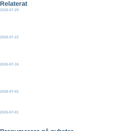
Relaterat
2026-07-29
Ny rapport: Sammanställning av partiernas vetobeslut för
landbaserad vindkraft
2026-07-22
EU-kommissionen presenterar en handlingsplan för
elektrifiering
2026-07-16
Green Power Sweden välkomnar ja till ny havsvindkraft – men
varnar för konsekvenserna av de många avslagen
2026-07-02
Ny broschyr: Så skapar vindkraften mer lokal nytta
2026-07-01
Green Power Sweden uppdaterar topplistorna över Sveriges
största solparker, vindkraftsparker och batteriparker