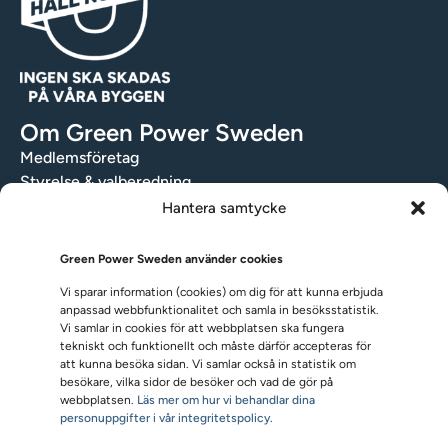
Om Green Power Sweden
Medlemsföretag
Styrelse & valberedning
Stadgar
Hantera samtycke
Integritetspolicy
Medlemsråd
Green Power Sweden använder cookies
Lediga tjänster
Vi sparar information (cookies) om dig för att kunna erbjuda
Bli medlem i Green Power Sweden
anpassad webbfunktionalitet och samla in besöks­statistik.
Prenumerera på nyheter
Vi samlar in cookies för att webbplatsen ska fungera
tekniskt och funktionellt och måste därför accepteras för
Ange din e-post nedan för att få ett meddelande när vi
att kunna besöka sidan. Vi samlar också in statistik om
publicerar något nytt. Du kan avprenumerera när som
besökare, vilka sidor de besöker och vad de gör på
helst.
webbplatsen.
Läs mer om hur vi behandlar dina
personuppgifter i vår integritetspolicy.