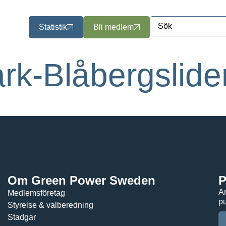
Statistik
Bli medlem
ark-Blåbergslid
Om Green Power Sweden
P
An
Medlemsföretag
pu
Styrelse & valberedning
Stadgar