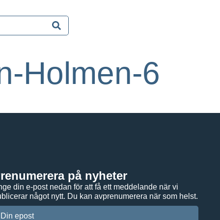
en-Holmen-6
renumerera på nyheter
ge din e-post nedan för att få ett meddelande när vi
blicerar något nytt. Du kan avprenumerera när som helst.