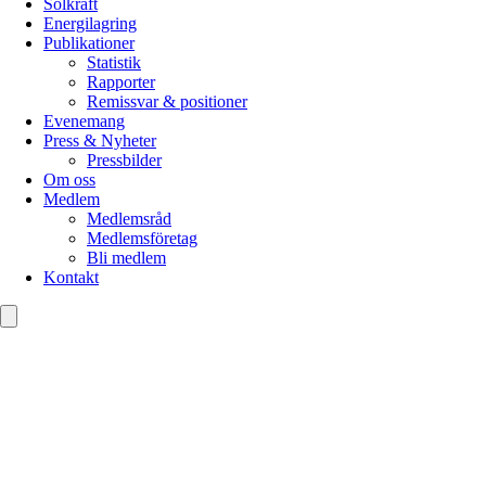
Solkraft
Energilagring
Publikationer
Statistik
Rapporter
Remissvar & positioner
Evenemang
Press & Nyheter
Pressbilder
Om oss
Medlem
Medlemsråd
Medlemsföretag
Bli medlem
Kontakt