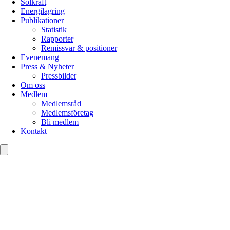
Solkraft
Energilagring
Publikationer
Statistik
Rapporter
Remissvar & positioner
Evenemang
Press & Nyheter
Pressbilder
Om oss
Medlem
Medlemsråd
Medlemsföretag
Bli medlem
Kontakt