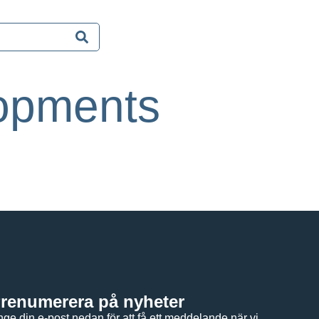
opments
renumerera på nyheter
ge din e-post nedan för att få ett meddelande när vi