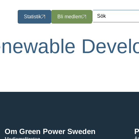
Statistik
Bli medlem
newable Devel
Om Green Power Sweden
P
An