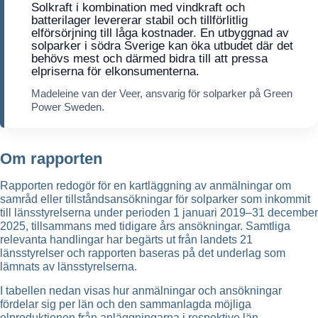
Solkraft i kombination med vindkraft och
batterilager levererar stabil och tillförlitlig
elförsörjning till låga kostnader. En utbyggnad av
solparker i södra Sverige kan öka utbudet där det
behövs mest och därmed bidra till att pressa
elpriserna för elkonsumenterna.
Madeleine van der Veer, ansvarig för solparker på Green
Power Sweden.
Om rapporten
Rapporten redogör för en kartläggning av anmälningar om
samråd eller tillståndsansökningar för solparker som inkommit
till länsstyrelserna under perioden 1 januari 2019–31 december
2025, tillsammans med tidigare års ansökningar. Samtliga
relevanta handlingar har begärts ut från landets 21
länsstyrelser och rapporten baseras på det underlag som
lämnats av länsstyrelserna.
I tabellen nedan visas hur anmälningar och ansökningar
fördelar sig per län och den sammanlagda möjliga
elproduktionen från anläggningarna i respektive län.