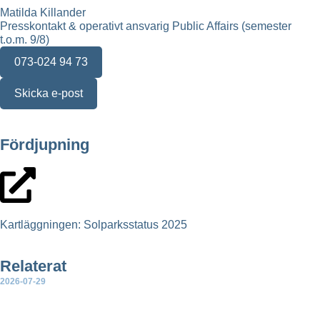
Matilda Killander
Presskontakt & operativt ansvarig Public Affairs (semester
t.o.m. 9/8)
073-024 94 73
Skicka e-post
Fördjupning
Kartläggningen: Solparksstatus 2025
Relaterat
2026-07-29
Ny rapport: Sammanställning av partiernas vetobeslut för
landbaserad vindkraft