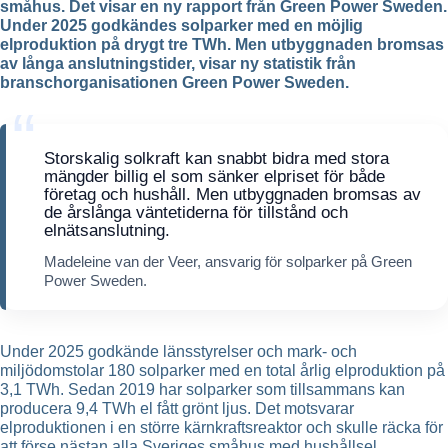
småhus. Det visar en ny rapport från Green Power Sweden.
Under 2025 godkändes solparker med en möjlig
elproduktion på drygt tre TWh. Men utbyggnaden bromsas
av långa anslutningstider, visar ny statistik från
branschorganisationen Green Power Sweden.
Storskalig solkraft kan snabbt bidra med stora
mängder billig el som sänker elpriset för både
företag och hushåll. Men utbyggnaden bromsas av
de årslånga väntetiderna för tillstånd och
elnätsanslutning.
Madeleine van der Veer, ansvarig för solparker på Green
Power Sweden.
Under 2025 godkände länsstyrelser och mark- och
miljödomstolar 180 solparker med en total årlig elproduktion på
3,1 TWh. Sedan 2019 har solparker som tillsammans kan
producera 9,4 TWh el fått grönt ljus. Det motsvarar
elproduktionen i en större kärnkraftsreaktor och skulle räcka för
att förse nästan alla Sveriges småhus med hushållsel.