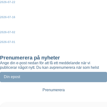
2026-07-22
EU-kommissionen presenterar en handlingsplan för
elektrifiering
2026-07-16
Green Power Sweden välkomnar ja till ny havsvindkraft – men
varnar för konsekvenserna av de många avslagen
2026-07-02
Ny broschyr: Så skapar vindkraften mer lokal nytta
2026-07-01
Green Power Sweden uppdaterar topplistorna över Sveriges
största solparker, vindkraftsparker och batteriparker
Prenumerera på nyheter
Ange din e-post nedan för att få ett meddelande när vi
publicerar något nytt. Du kan avprenumerera när som helst