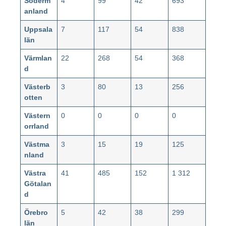
Söderm
4
99
42
693
anland
Uppsala
7
117
54
838
län
Värmlan
22
268
54
368
d
Västerb
3
80
13
256
otten
Västern
0
0
0
0
orrland
Västma
3
15
19
125
nland
Västra
41
485
152
1 312
Götalan
d
Örebro
5
42
38
299
län