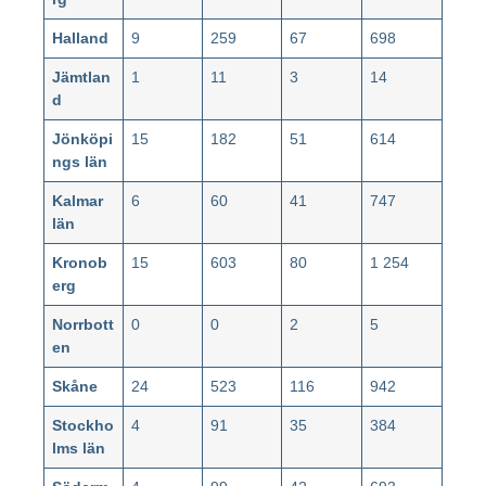
Halland
9
259
67
698
Jämtlan
1
11
3
14
d
Jönköpi
15
182
51
614
ngs län
Kalmar
6
60
41
747
län
Kronob
15
603
80
1 254
erg
Norrbott
0
0
2
5
en
Skåne
24
523
116
942
Stockho
4
91
35
384
lms län