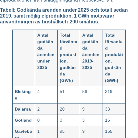
Tabell: Godkända ärenden under 2025 och totalt sedan
2019, samt möjlig elproduktion. 1 GWh motsvarar
användningen av hushållsel i 200 småhus.
Antal
Total
Antal
Total
godkän
förvänta
godkän
förvänta
da
d
da
d
ärenden
produkt
ärenden
produkti
under
ion,
2019-
on,
2025
godkän
2025
godkän
da
da
(GWh)
(GWh)
Bleking
4
51
56
319
e
Dalarna
2
20
9
33
Gotland
0
0
3
16
Gävlebo
1
95
9
155
rg