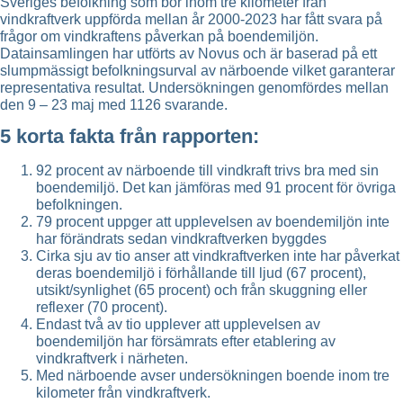
Sveriges befolkning som bor inom tre kilometer från
vindkraftverk uppförda mellan år 2000-2023 har fått svara på
frågor om vindkraftens påverkan på boendemiljön.
Datainsamlingen har utförts av Novus och är baserad på ett
slumpmässigt befolkningsurval av närboende vilket garanterar
representativa resultat. Undersökningen genomfördes mellan
den 9 – 23 maj med 1126 svarande.
5 korta fakta från rapporten:
92 procent av närboende till vindkraft trivs bra med sin
boendemiljö. Det kan jämföras med 91 procent för övriga
befolkningen.
79 procent uppger att upplevelsen av boendemiljön inte
har förändrats sedan vindkraftverken byggdes
Cirka sju av tio anser att vindkraftverken inte har påverkat
deras boendemiljö i förhållande till ljud (67 procent),
utsikt/synlighet (65 procent) och från skuggning eller
reflexer (70 procent).
Endast två av tio upplever att upplevelsen av
boendemiljön har försämrats efter etablering av
vindkraftverk i närheten.
Med närboende avser undersökningen boende inom tre
kilometer från vindkraftverk.