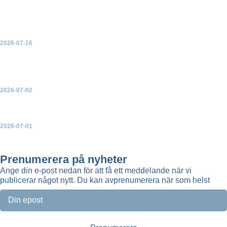
EU-kommissionen presenterar en handlingsplan för
elektrifiering
2026-07-16
Green Power Sweden välkomnar ja till ny havsvindkraft – men
varnar för konsekvenserna av de många avslagen
2026-07-02
Ny broschyr: Så skapar vindkraften mer lokal nytta
2026-07-01
Green Power Sweden uppdaterar topplistorna över Sveriges
största solparker, vindkraftsparker och batteriparker
Prenumerera på nyheter
Ange din e-post nedan för att få ett meddelande när vi
publicerar något nytt. Du kan avprenumerera när som helst