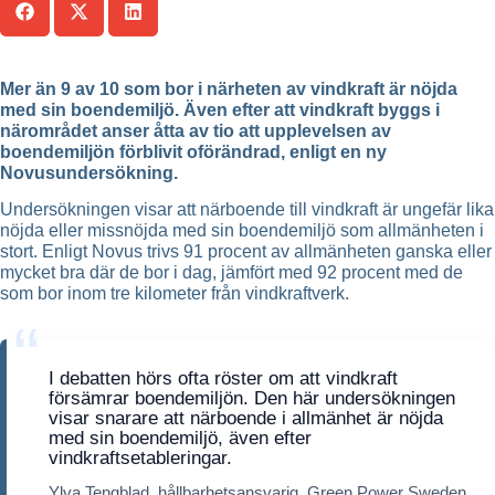
Mer än 9 av 10 som bor i närheten av vindkraft är nöjda
med sin boendemiljö. Även efter att vindkraft byggs i
närområdet anser åtta av tio att upplevelsen av
boendemiljön förblivit oförändrad, enligt en ny
Novusundersökning.
Undersökningen visar att närboende till vindkraft är ungefär lika
nöjda eller missnöjda med sin boendemiljö som allmänheten i
stort. Enligt Novus trivs 91 procent av allmänheten ganska eller
mycket bra där de bor i dag, jämfört med 92 procent med de
som bor inom tre kilometer från vindkraftverk.
I debatten hörs ofta röster om att vindkraft
försämrar boendemiljön. Den här undersökningen
visar snarare att närboende i allmänhet är nöjda
med sin boendemiljö, även efter
vindkraftsetableringar.
Ylva Tengblad, hållbarhetsansvarig, Green Power Sweden